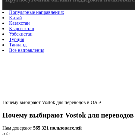
Популярные направления:
Китай
Казахстан
Кыргызстан
Узбекистан
Турция
Таиланд
Все направления
Переводы в ОАЭ
Международные переводы в ОАЭ с минимальной комисс
Переводы на счета физических лиц и популярные платеж
Отправляйте деньги быстро и удобно через приложение V
Отправить перевод
Почему выбирают Vostok для переводов в ОАЭ
Почему выбирают Vostok для переводов
Нам доверяют
565 321 пользователей
5
/5