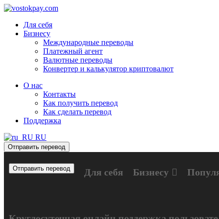
Для себя
Бизнесу
Международные переводы
Платежный агент
Валютные переводы
Конвертер и калькулятор криптовалют
О нас
Контакты
Как получить перевод
Как сделать перевод
Поддержка
RU
Отправить перевод
Отправить перевод
Для себя
Бизнесу
Попул
Круглосуточная онлайн поддержка пользовате