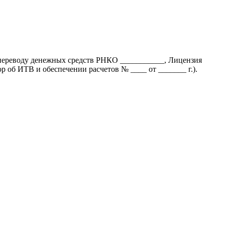
переводу денежных средств РНКО ___________, Лицензия
б ИТВ и обеспечении расчетов № ____ от _______ г.).