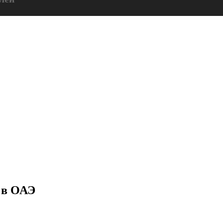
ией
ные системы из России
ostokPay
 в ОАЭ