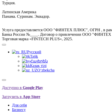
Турция.
Латинская Америка
Панама. Суринам. Эквадор.
Услуга предоставляется ООО "ФИНТЕХ ПЛЮС", ОГРН , в рамка
Банка России №____. Договор о привлечении ООО "ФИНТЕХ ПЛ
Торговая марка «FINTECH PLUS», 2025.
Русский
Tajik
Հայերեն
Қазақ тілі
O‘zbekcha
Доступно в
Google Play
Загрузить в
App Store
Для себя
Бизнесу