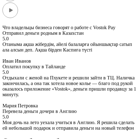
Что владельцы бизнеса говорят о работе с Vostok Pay
Отправил деньги родным в Казахстан
5.0
Отаныма ақша жібердім, әйелі балаларға ойыншықтар сатып
ала алсын деп. Ақша бірден Каспиға түсті
Иван Иванов
Оплатил покупку в Тайланде
5.0
Отдыхали с женой на Пхукете и решили зайти в ТЦ. Наличка
закончилась, а она так хотела новое колье — благо под рукой
оказалось приложение «Vostok», деньги пришли продавцу за 1
минуту.
Мария Петровка
Перевела деньги дочери в Англию
5.0
Моя дочь на лето уехала учиться в Англию. Я решила сделать
ей небольшой подарок и отправила деньги на новый телефон