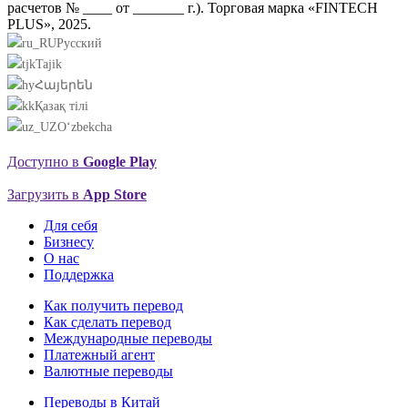
расчетов № ____ от _______ г.). Торговая марка «FINTECH
PLUS», 2025.
Русский
Tajik
Հայերեն
Қазақ тілі
O‘zbekcha
Доступно в
Google Play
Загрузить в
App Store
Для себя
Бизнесу
О нас
Поддержка
Как получить перевод
Как сделать перевод
Международные переводы
Платежный агент
Валютные переводы
Переводы в Китай