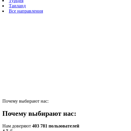
Турция
Таиланд
Все направления
Переводы в Армению для
юридических лиц
Обеспечиваем быстрые и выгодные денежные переводы
из России в Армению без задержек и лишних затрат;
С нами вы сможете переводить деньги в Армению в
рублях, долларах или драмах, осуществлять онлайн
переводы с карты в Армению, отправлять оплату за
услуги, товары или выполнять расчет с подрядчиками
— без лишней бюрократии;
История всех операций всегда доступна в приложении
Vostok Pay.
Отправить перевод
Почему выбирают нас:
Почему выбирают нас:
Нам доверяют
403 781 пользователей