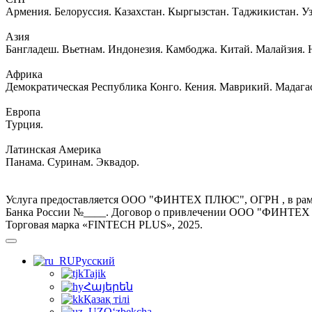
Армения. Белоруссия. Казахстан. Кыргызстан. Таджикистан. Уз
Азия
Бангладеш. Вьетнам. Индонезия. Камбоджа. Китай. Малайзия.
Африка
Демократическая Республика Конго. Кения. Маврикий. Мадагас
Европа
Турция.
Латинская Америка
Панама. Суринам. Эквадор.
Услуга предоставляется ООО "ФИНТЕХ ПЛЮС", ОГРН , в рамка
Банка России №____. Договор о привлечении ООО "ФИНТЕХ ПЛ
Торговая марка «FINTECH PLUS», 2025.
Русский
Tajik
Հայերեն
Қазақ тілі
O‘zbekcha