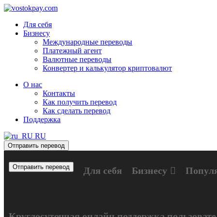
Для себя
Бизнесу
Международные переводы
Платежный агент
Валютные переводы
Конвертер и калькулятор криптовалют
О нас
Контакты
Как получить перевод
Как сделать перевод
Поддержка
RU
Отправить перевод
Отправить перевод
Для себя
Бизнесу
Попул
Круглосуточная онлайн поддержка пользовате