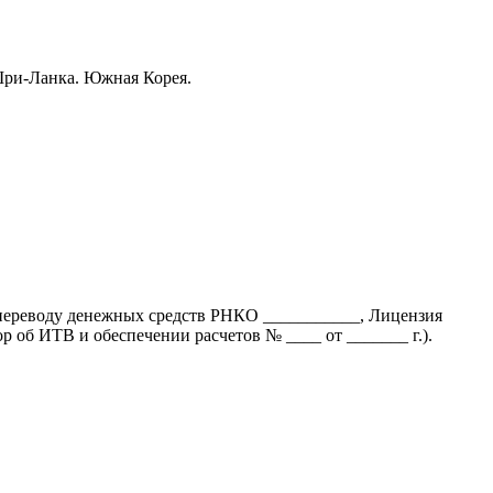
Шри-Ланка. Южная Корея.
переводу денежных средств РНКО ___________, Лицензия
б ИТВ и обеспечении расчетов № ____ от _______ г.).