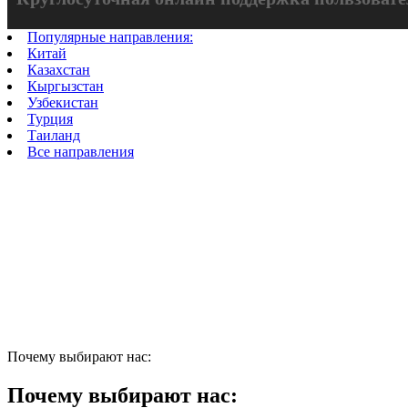
Популярные направления:
Китай
Казахстан
Кыргызстан
Узбекистан
Турция
Таиланд
Все направления
Переводы из Армении для юридических
Надежные переводы без скрытых комиссий
Безопасные сделки с полным сопровождением
Широкая сеть партнеров
Отправить перевод
Почему выбирают нас:
Почему выбирают нас: