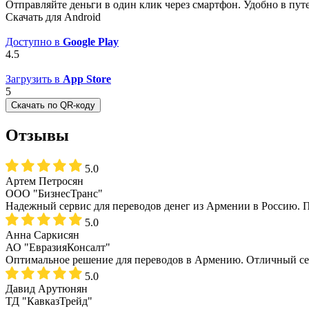
Отправляйте деньги в один клик через смартфон. Удобно в пу
Скачать для Android
Доступно в
Google Play
4.5
Загрузить в
App Store
5
Скачать по QR-коду
Отзывы
5.0
Артем Петросян
ООО "БизнесТранс"
Надежный сервис для переводов денег из Армении в Россию. П
5.0
Анна Саркисян
АО "ЕвразияКонсалт"
Оптимальное решение для переводов в Армению. Отличный се
5.0
Давид Арутюнян
ТД "КавказТрейд"